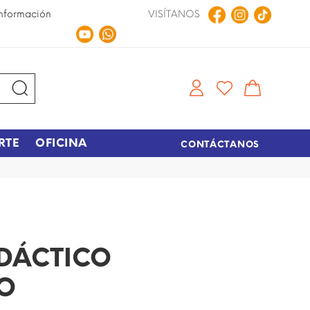
nformación
VISÍTANOS
Compra en Línea
Tiempo de entrega de 48 hora
RTE
OFICINA
CONTÁCTANOS
DÁCTICO
O