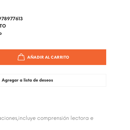
978977613
ITO
o
AÑADIR AL CARRITO
Agregar a lista de deseos
raciones,incluye comprensión lectora e
.