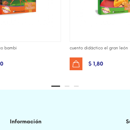
co bambi
cuento didáctico el gran león
80
$ 1,80
AÑADIR AL CARRITO
Información
S