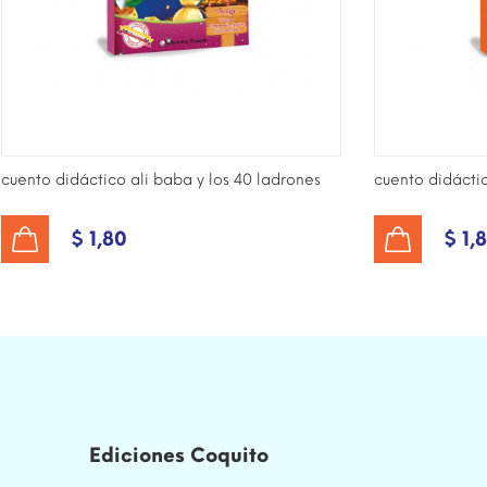
cuento didáctico ali baba y los 40 ladrones
cuento didácti
$ 1,80
$ 1,
AÑADIR AL CARRITO
AÑADIR AL CARRITO
Ediciones Coquito