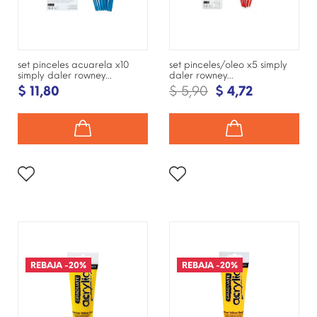
set pinceles acuarela x10
set pinceles/oleo x5 simply
simply daler rowney...
daler rowney...
$ 11,80
$ 5,90
$ 4,72
¡DISPONIBLE SÓLO EN
¡DISPONIBLE SÓLO EN
INTERNET!
INTERNET!
REBAJA
-20%
REBAJA
-20%