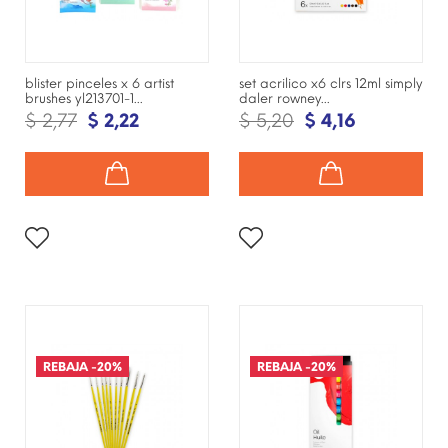
blister pinceles x 6 artist
set acrilico x6 clrs 12ml simply
brushes yl213701-1...
daler rowney...
$ 2,77
$ 2,22
$ 5,20
$ 4,16
¡DISPONIBLE SÓLO EN
¡DISPONIBLE SÓLO EN
INTERNET!
INTERNET!
REBAJA
-20%
REBAJA
-20%