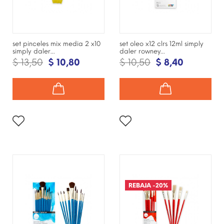
set pinceles mix media 2 x10
set oleo x12 clrs 12ml simply
simply daler...
daler rowney...
$ 13,50
$ 10,80
$ 10,50
$ 8,40
¡DISPONIBLE SÓLO EN
¡DISPONIBLE SÓLO EN
INTERNET!
INTERNET!
REBAJA
-20%