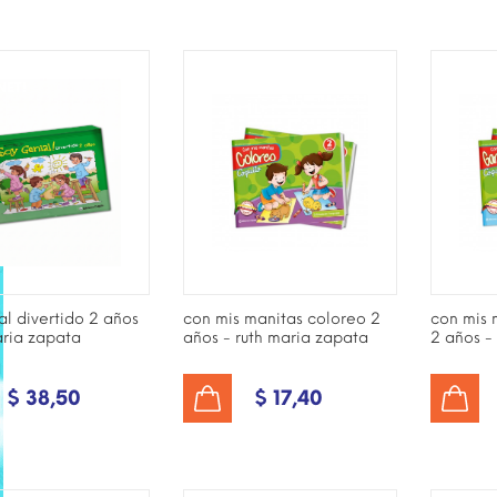
ONIBLE SÓLO EN
¡DISPONIBLE SÓLO EN
¡DISPO
NET!
INTERNET!
INTER
al divertido 2 años
con mis manitas coloreo 2
con mis 
aria zapata
años - ruth maria zapata
2 años -
$ 38,50
$ 17,40
AÑADIR AL CARRITO
AÑADIR AL CARRITO