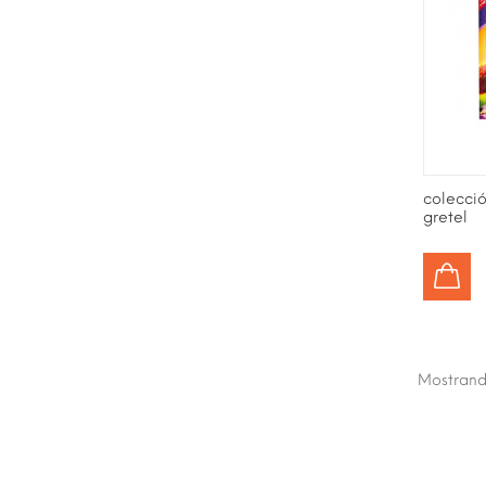
colecció
gretel
AÑADIR AL CARRITO
Mostran