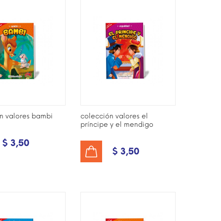
n valores bambi
colección valores el
príncipe y el mendigo
$ 3,50
$ 3,50
AÑADIR AL CARRITO