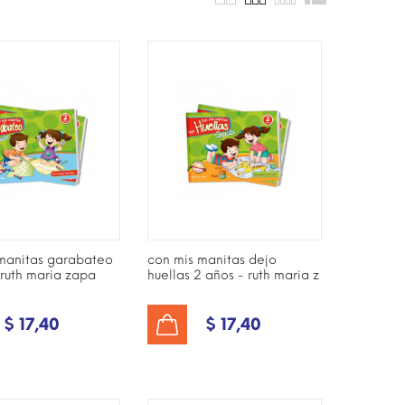
NIBLE SÓLO EN
¡DISPONIBLE SÓLO EN
NET!
INTERNET!
manitas garabateo
con mis manitas dejo
 ruth maria zapa
huellas 2 años - ruth maria z
$ 17,40
$ 17,40
AÑADIR AL CARRITO