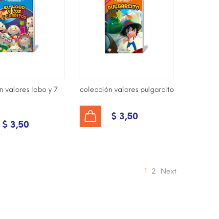
n valores lobo y 7
colección valores pulgarcito
$ 3,50
AÑADIR AL CARRITO
$ 3,50
1
2
Next