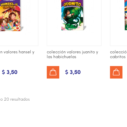
n valores hansel y
colección valores juanito y
colecció
las habichuelas
cabritos
$ 3,50
$ 3,50
AÑADIR AL CARRITO
AÑADIR AL CARRITO
do 20
resultados