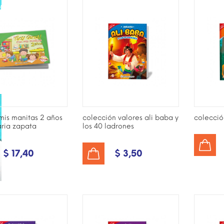
ONIBLE SÓLO EN
NET!
mis manitas 2 años
colección valores ali baba y
colecció
aria zapata
los 40 ladrones
AÑADIR AL CARRITO
$ 17,40
$ 3,50
AÑADIR AL CARRITO