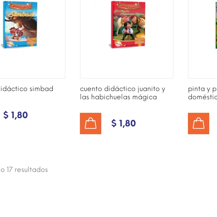
didáctico simbad
cuento didáctico juanito y
pinta y 
las habichuelas mágica
doméstico
$ 1,80
$ 1,80
AÑADIR AL CARRITO
AÑADIR AL CARRITO
o 17
resultados