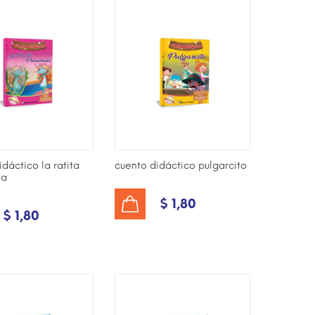
dáctico la ratita
cuento didáctico pulgarcito
da
$ 1,80
AÑADIR AL CARRITO
$ 1,80