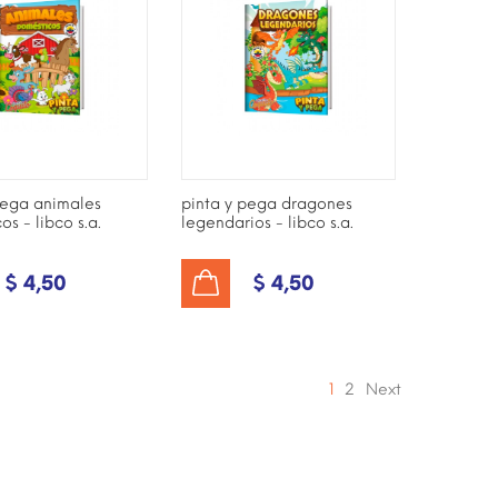
pega animales
pinta y pega dragones
s - libco s.a.
legendarios - libco s.a.
$ 4,50
$ 4,50
AÑADIR AL CARRITO
1
2
Next