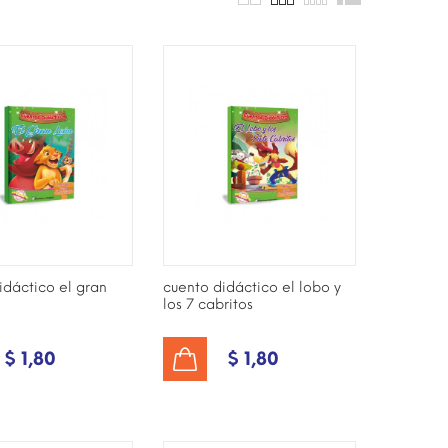
idáctico el gran
cuento didáctico el lobo y
los 7 cabritos
$ 1,80
$ 1,80
AÑADIR AL CARRITO