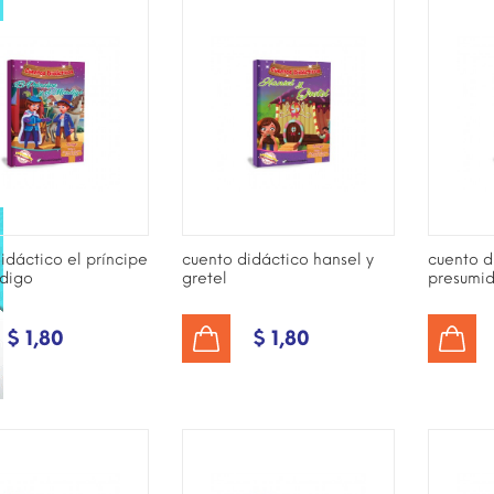
idáctico el príncipe
cuento didáctico hansel y
cuento di
ndigo
gretel
presumi
$ 1,80
$ 1,80
AÑADIR AL CARRITO
AÑADIR AL CARRITO