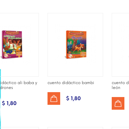
idáctico ali baba y
cuento didáctico bambi
cuento d
adrones
león
$ 1,80
AÑADIR AL CARRITO
$ 1,80
AÑADIR AL CARRITO