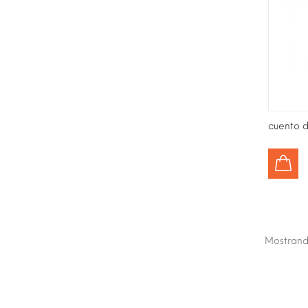
cuento 
AÑADIR AL CARRITO
Mostrand