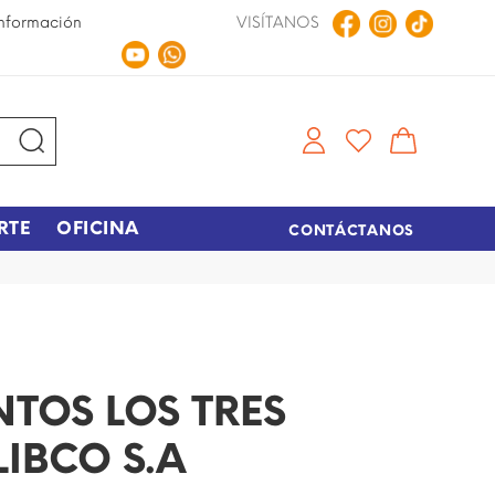
nformación
VISÍTANOS
Compra en Línea
Tiempo de entrega de 48 hora
RTE
OFICINA
CONTÁCTANOS
NTOS LOS TRES
IBCO S.A