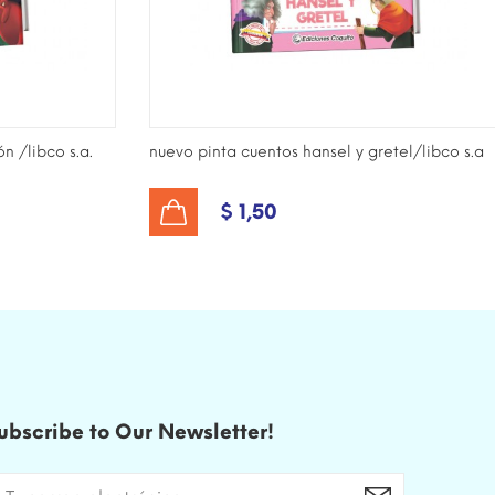
n /libco s.a.
nuevo pinta cuentos hansel y gretel/libco s.a
$ 1,50
AÑADIR AL CARRITO
ubscribe to Our Newsletter!