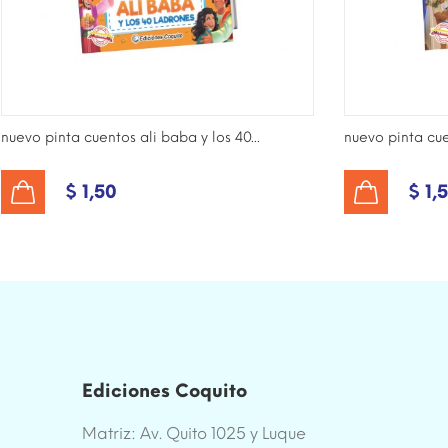
nuevo pinta cuentos ali baba y los 40...
nuevo pinta cu
$ 1,50
$ 1,
AÑADIR AL CARRITO
AÑADIR AL CARRITO
Ediciones Coquito
Matriz: Av. Quito 1025 y Luque