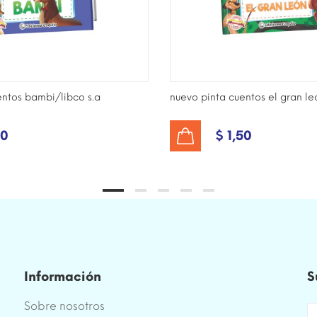
entos bambi/libco s.a
nuevo pinta cuentos el gran leó
50
$ 1,50
AÑADIR AL CARRITO
Información
S
Sobre nosotros