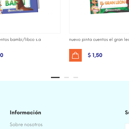
entos bambi/libco s.a
nuevo pinta cuentos el gran leó
50
$ 1,50
AÑADIR AL CARRITO
Información
S
Sobre nosotros