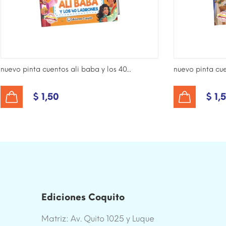
nuevo pinta cuentos ali baba y los 40...
nuevo pinta cu
$ 1,50
$ 1,
AÑADIR AL CARRITO
AÑADIR AL CARRITO
Ediciones Coquito
Matriz: Av. Quito 1025 y Luque