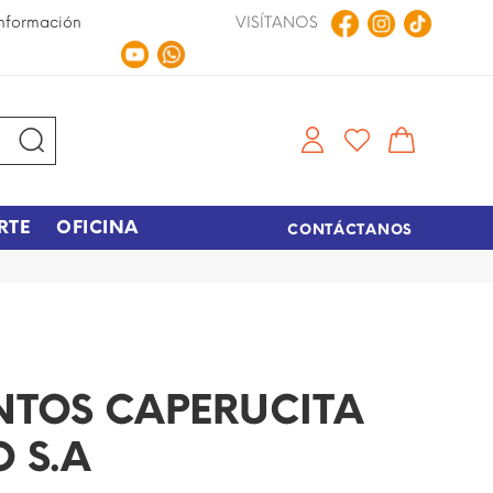
nformación
VISÍTANOS
Compra en Línea
Tiempo de entrega de 48 hora
RTE
OFICINA
CONTÁCTANOS
NTOS CAPERUCITA
 S.A