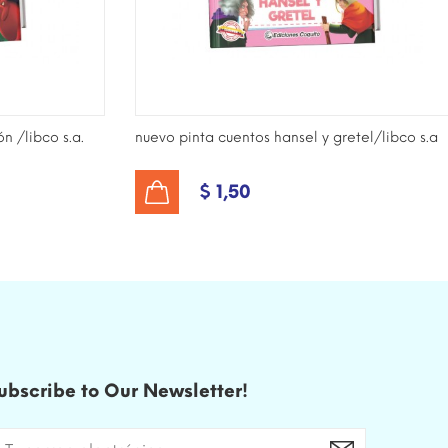
n /libco s.a.
nuevo pinta cuentos hansel y gretel/libco s.a
$ 1,50
AÑADIR AL CARRITO
ubscribe to Our Newsletter!