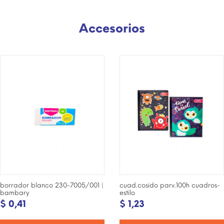
Accesorios
¡DISPONIBLE SÓLO EN
¡DISPONIBLE SÓLO EN
INTERNET!
INTERNET!
borrador blanco 230-7005/001 |
cuad.cosido parv.100h cuadros-
bambary
estilo
$ 0,41
$ 1,23