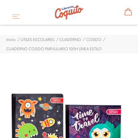
Inicio
UTILES ESCOLARES
CUADERNO
COSIDO
CUADERNO COSIDO PARVULARIO 100H LÍNEA ESTILO
¡DISPONIBLE SÓLO EN INTERNET!
CUADERNO COSIDO
PARVULARIO 100H LÍNEA
ESTILO
$ 1,25