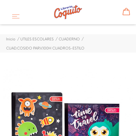
Inicio
UTILES ESCOLARES
CUADERNO
CUAD.COSIDO PARV.100H CUADROS-ESTILO
¡DISPONIBLE SÓLO EN INTERNET!
CUAD.COSIDO PARV.100H
CUADROS-ESTILO
$ 1,23