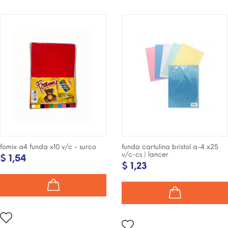
¡DISPONIBLE SÓLO EN
¡DISPONIBLE SÓLO EN
INTERNET!
INTERNET!
fomix a4 funda x10 v/c - surco
funda cartulina bristol a-4 x25
v/c-cs | lancer
$ 1,54
$ 1,23