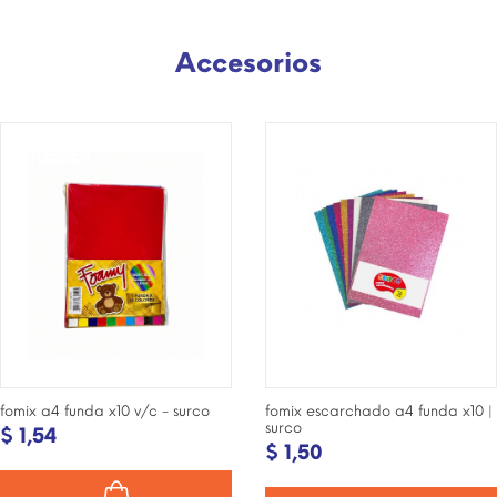
Accesorios
¡DISPONIBLE SÓLO EN
¡DISPONIBLE SÓLO EN
INTERNET!
INTERNET!
fomix a4 funda x10 v/c - surco
fomix escarchado a4 funda x10 |
surco
$ 1,54
$ 1,50