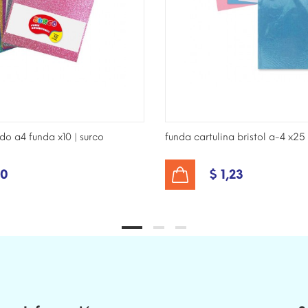
o a4 funda x10 | surco
funda cartulina bristol a-4 x25 
50
$ 1,23
AÑADIR AL CARRITO