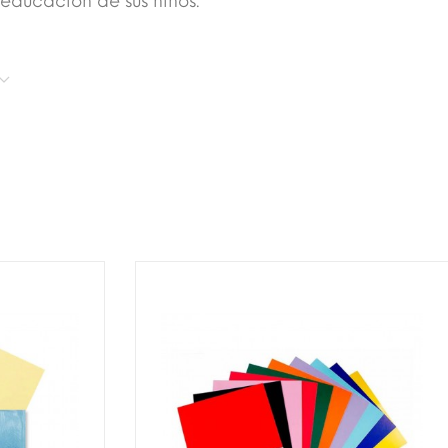
educación de sus niños.
T!
¡DISPONIBLE SÓLO EN INTERNET!