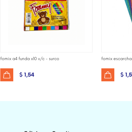
fomix a4 funda x10 v/c - surco
fomix escarchad
$ 1,54
$ 1,
AÑADIR AL CARRITO
AÑADIR AL CARRITO