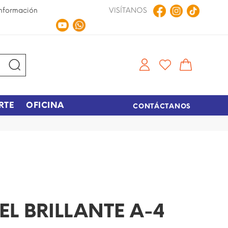
nformación
VISÍTANOS
Compra en Línea
Tiempo de entrega de 48 hora
RTE
OFICINA
CONTÁCTANOS
EL BRILLANTE A-4