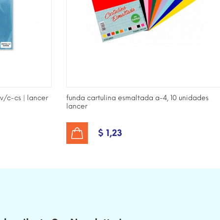
v/c-cs | lancer
funda cartulina esmaltada a-4, 10 unidades
lancer
$ 1,23
AÑADIR AL CARRITO