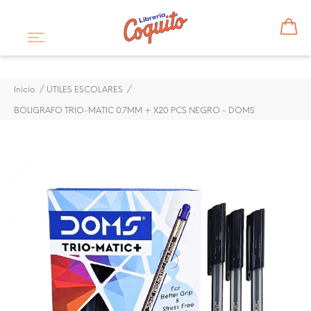
Inicio
UTILES ESCOLARES
BOLIGRAFO TRIO-MATIC 0.7MM + X20 PCS NEGRO - DOMS
¡DISPONIBLE SÓLO EN INTERNET!
BOLIGRAFO TRIO-MATIC
0.7MM + X20 PCS NEGRO -
DOMS
$ 3,60