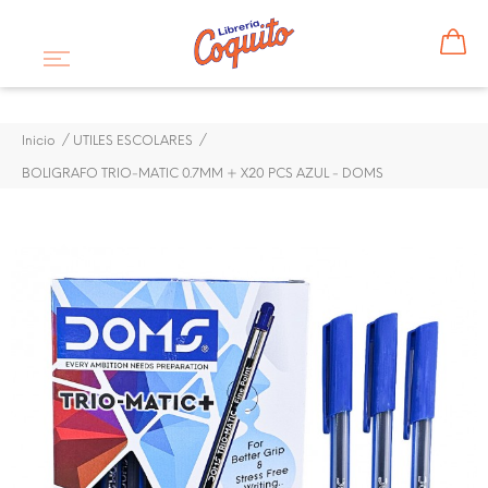
Inicio
UTILES ESCOLARES
BOLIGRAFO TRIO-MATIC 0.7MM + X20 PCS AZUL - DOMS
¡DISPONIBLE SÓLO EN INTERNET!
BOLIGRAFO TRIO-MATIC
0.7MM + X20 PCS AZUL -
DOMS
$ 3,60