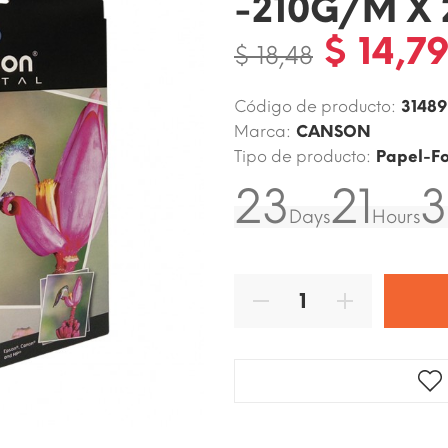
-210G/M X
$ 14,7
$ 18,48
Código de producto:
3148
Marca:
CANSON
Tipo de producto:
Papel-Fo
23
21
3
Days
Hours