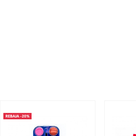
¡DISPONIBLE SÓLO EN INTERNET!
¡DISPONIBLE 
REBAJA
-20%