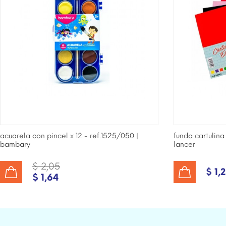
acuarela con pincel x 12 - ref.1525/050 |
funda cartulina
bambary
lancer
$ 2,05
$ 1,
$ 1,64
AÑADIR AL CARRITO
AÑADIR AL CARRITO