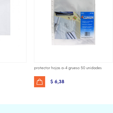
protector hojas a-4 grueso 50 unidades
$ 6,38
AÑADIR AL CARRITO