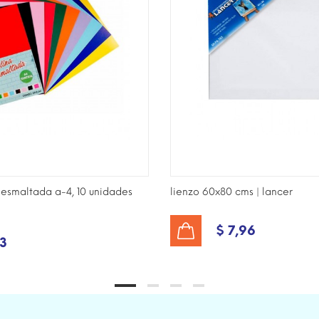
 esmaltada a-4, 10 unidades
lienzo 60x80 cms | lancer
$ 7,96
AÑADIR AL CARRITO
23