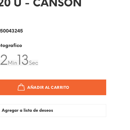
 20 U - CANSON
9
950043245
tografico
2
12
Min
Sec
AÑADIR AL CARRITO
Agregar a lista de deseos