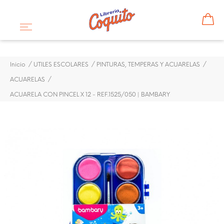
Inicio
UTILES ESCOLARES
PINTURAS, TEMPERAS Y ACUARELAS
ACUARELAS
ACUARELA CON PINCEL X 12 - REF.1525/050 | BAMBARY
¡DISPONIBLE SÓLO EN INTERNET!
-20%
ACUARELA CON PINCEL X
12 - REF.1525/050 |
BAMBARY
$ 1,64