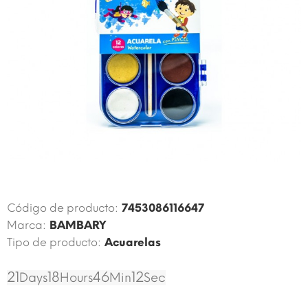
$ 2,05
Código de producto:
7453086116647
Marca:
BAMBARY
Tipo de producto:
Acuarelas
21
18
46
12
Days
Hours
Min
Sec