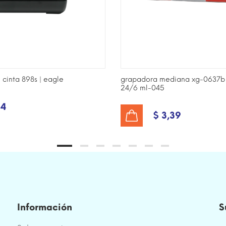
 cinta 898s | eagle
grapadora mediana xg-0637b
24/6 ml-045
64
$ 3,39
AÑADIR AL CARRITO
Información
S