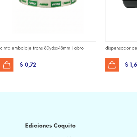
cinta embalaje trans 80ydsx48mm | abro
dispensador de
$ 0,72
$ 1,
AÑADIR AL CARRITO
AÑADIR AL CARRITO
Ediciones Coquito