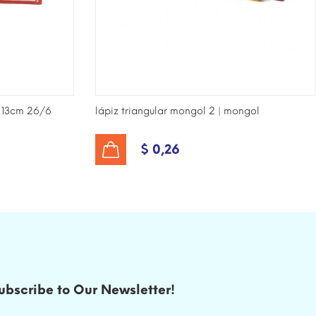
 13cm 26/6
lápiz triangular mongol 2 | mongol
$ 0,26
AÑADIR AL CARRITO
ubscribe to Our Newsletter!