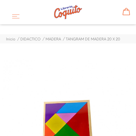
Inicio
DIDACTICO
MADERA
TANGRAM DE MADERA 20 X 20
¡DISPONIBLE SÓLO EN INTERNET!
TANGRAM DE MADERA 20
X 20
$ 1,43