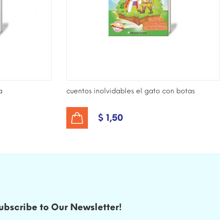
a
cuentos inolvidables el gato con botas
$ 1,50
AÑADIR AL CARRITO
ubscribe to Our Newsletter!