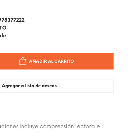
978377222
ITO
ble
AÑADIR AL CARRITO
Agregar a lista de deseos
raciones,incluye comprensión lectora e
.