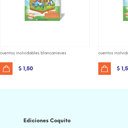
cuentos inolvidables blancanieves
cuentos inolvid
$ 1,50
$ 1,
AÑADIR AL CARRITO
AÑADIR AL CARRITO
Ediciones Coquito