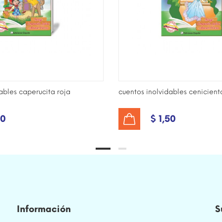
ables caperucita roja
cuentos inolvidables cenicient
50
$ 1,50
AÑADIR AL CARRITO
Información
S