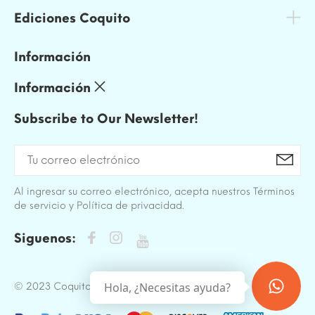
Ediciones Coquito
Información
Información
Subscribe to Our Newsletter!
Al ingresar su correo electrónico, acepta nuestros Términos
de servicio y Política de privacidad.
Siguenos:
Hola, ¿Necesitas ayuda?
© 2023 Coquito. All Rights Reserved.