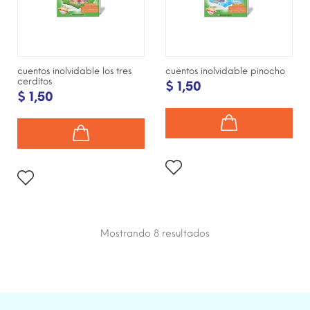
cuentos inolvidable los tres
cuentos inolvidable pinocho
cerditos
$ 1,50
$ 1,50
Mostrando 8
resultados