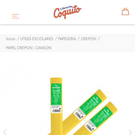
Inicio
UTILES ESCOLARES
PAPELERIA
CREPON
PAPEL CREPON | CANSON
¡DISPONIBLE SÓLO EN INTERNET!
PRODUCTO DISPONIBLE CON OTRAS OPCIONES
PAPEL CREPON | CANSON
$ 1,00