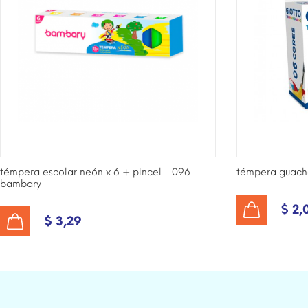
témpera escolar neón x 6 + pincel - 096
témpera guache
bambary
$ 2,
AÑADIR AL CARRITO
$ 3,29
AÑADIR AL CARRITO