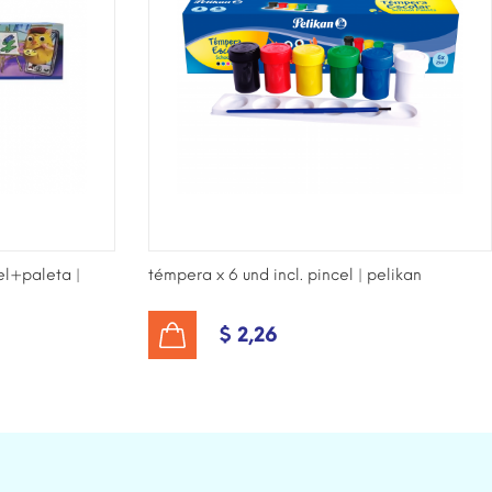
el+paleta |
témpera x 6 und incl. pincel | pelikan
$ 2,26
AÑADIR AL CARRITO