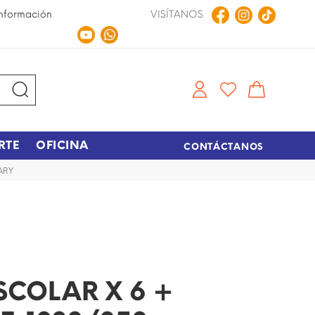
nformación
VISÍTANOS
Compra en Línea
Tiempo de entrega de 48 hora
RTE
OFICINA
CONTÁCTANOS
ARY
SCOLAR X 6 +