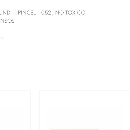
UND + PINCEL - 052 , NO TOXICO
ENSOS
T!
¡DISPONIBLE SÓLO EN INTERNET!