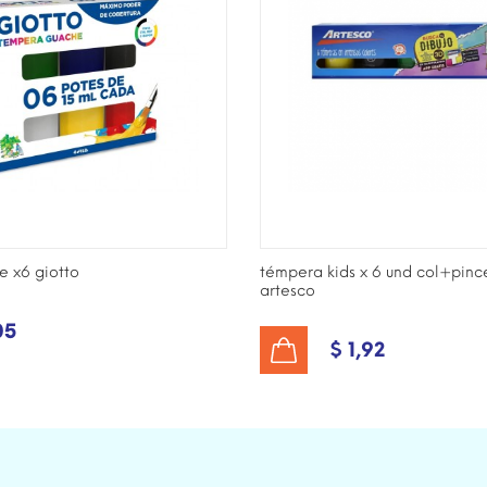
 x6 giotto
témpera kids x 6 und col+pinc
artesco
05
$ 1,92
AÑADIR AL CARRITO