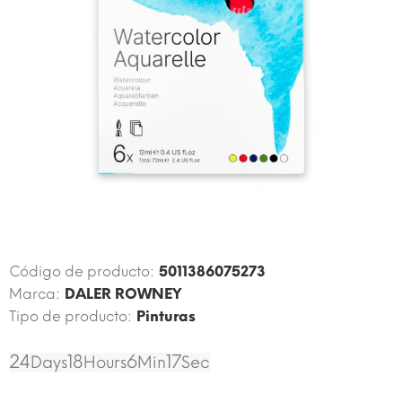
$ 5,30
Código de producto:
5011386075273
Marca:
DALER ROWNEY
Tipo de producto:
Pinturas
24
18
6
17
Days
Hours
Min
Sec