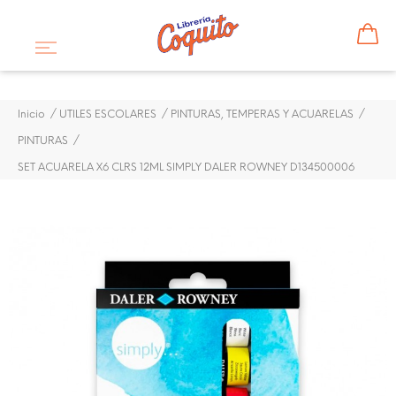
Inicio
UTILES ESCOLARES
PINTURAS, TEMPERAS Y ACUARELAS
PINTURAS
SET ACUARELA X6 CLRS 12ML SIMPLY DALER ROWNEY D134500006
¡DISPONIBLE SÓLO EN INTERNET!
-20%
SET ACUARELA X6 CLRS
12ML SIMPLY DALER
ROWNEY D134500006
$ 4,24