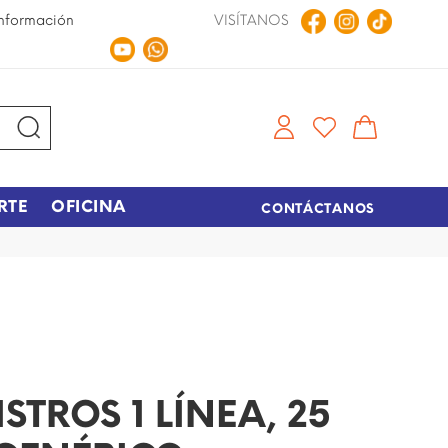
nformación
VISÍTANOS
Compra en Línea
Tiempo de entrega de 48 hora
RTE
OFICINA
CONTÁCTANOS
STROS 1 LÍNEA, 25