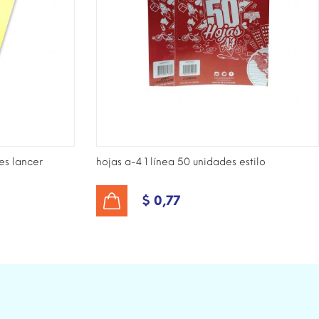
des lancer
hojas a-4 1 línea 50 unidades estilo
$ 0,77
AÑADIR AL CARRITO