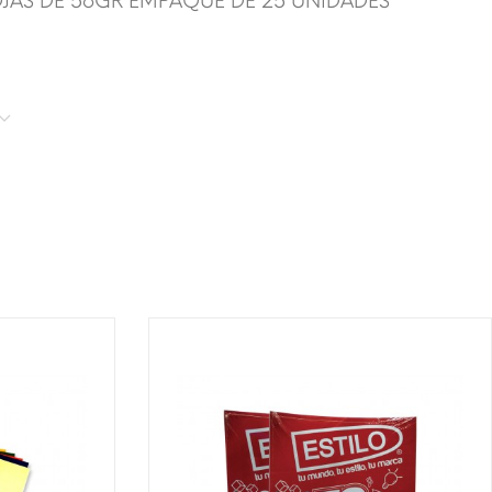
OJAS DE 56GR EMPAQUE DE 25 UNIDADES
T!
¡DISPONIBLE SÓLO EN INTERNET!