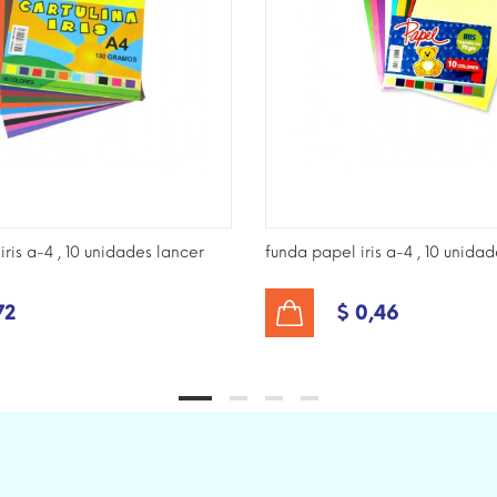
iris a-4 , 10 unidades lancer
funda papel iris a-4 , 10 unida
72
$ 0,46
AÑADIR AL CARRITO