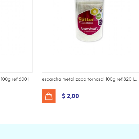
100g ref.600 |
escarcha metalizada tornasol 100g ref.820 |...
$ 2,00
AÑADIR AL CARRITO