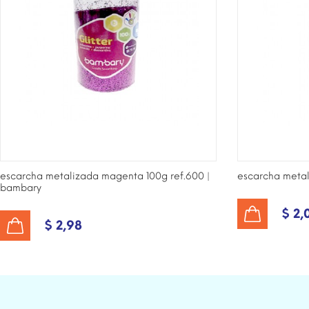
escarcha metalizada magenta 100g ref.600 |
escarcha metali
bambary
$ 2,
AÑADIR AL CARRITO
$ 2,98
AÑADIR AL CARRITO