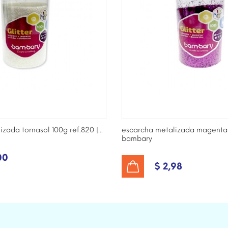
zada tornasol 100g ref.820 |...
escarcha metalizada magenta 
bambary
00
$ 2,98
AÑADIR AL CARRITO