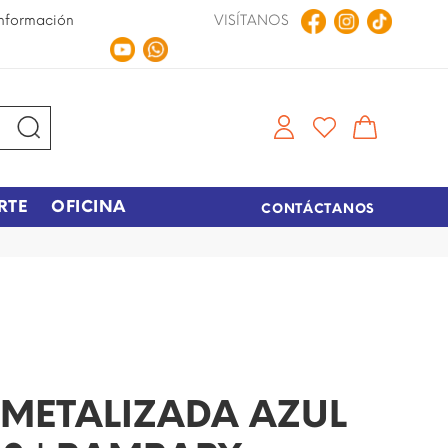
nformación
VISÍTANOS
Compra en Línea
Tiempo de entrega de 48 hora
RTE
OFICINA
CONTÁCTANOS
METALIZADA AZUL