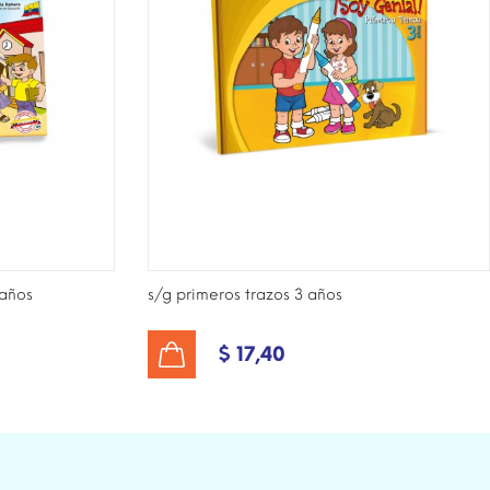
 años
s/g primeros trazos 3 años
$ 17,40
AÑADIR AL CARRITO