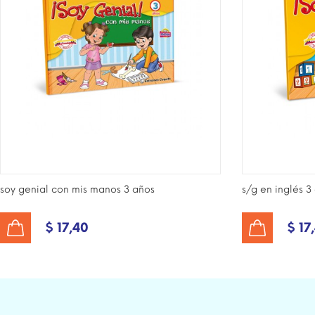
soy genial con mis manos 3 años
s/g en inglés 3
$ 17,40
$ 17
AÑADIR AL CARRITO
AÑADIR AL CARRITO