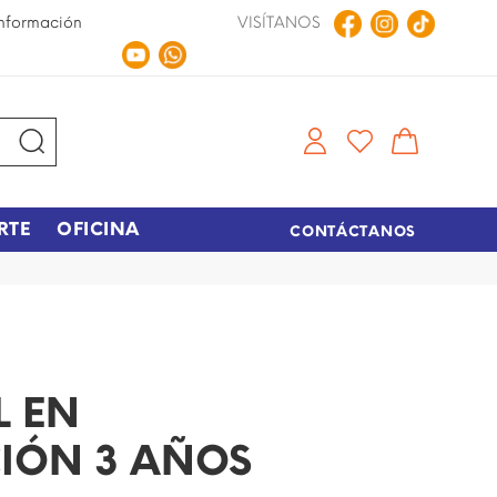
nformación
VISÍTANOS
Compra en Línea
Tiempo de entrega de 48 hora
RTE
OFICINA
CONTÁCTANOS
L EN
IÓN 3 AÑOS