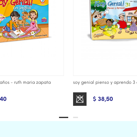
 años - ruth maria zapata
soy genial pienso y aprendo 3
,40
$ 38,50
SOLD OUT