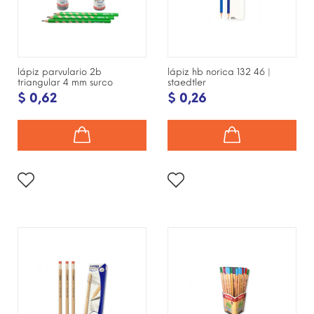
lápiz parvulario 2b
lápiz hb norica 132 46 |
triangular 4 mm surco
staedtler
$ 0,62
$ 0,26
¡DISPONIBLE SÓLO EN
¡DISPONIBLE SÓLO EN
INTERNET!
INTERNET!