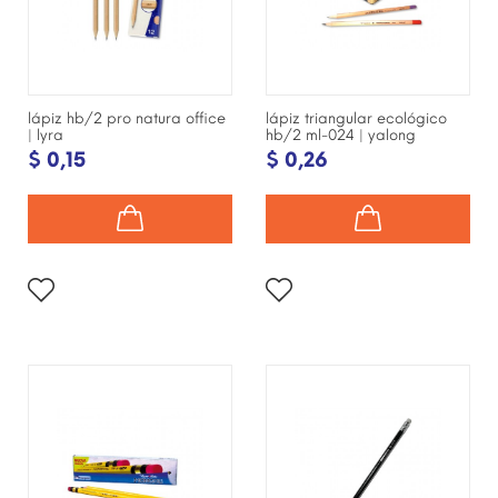
lápiz hb/2 pro natura office
lápiz triangular ecológico
| lyra
hb/2 ml-024 | yalong
$ 0,15
$ 0,26
¡DISPONIBLE SÓLO EN
¡DISPONIBLE SÓLO EN
INTERNET!
INTERNET!