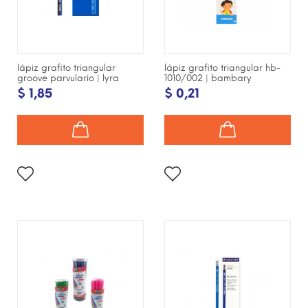
lápiz grafito triangular
lápiz grafito triangular hb-
groove parvulario | lyra
1010/002 | bambary
$ 1,85
$ 0,21
¡DISPONIBLE SÓLO EN
¡DISPONIBLE SÓLO EN
INTERNET!
INTERNET!