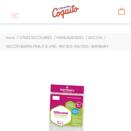
Inicio
UTILES ESCOLARES
MANUALIDADES
SILICON
SILICÓN BARRA FINA X 12 UND- REF.305-105/000 | BAMBARY
¡DISPONIBLE SÓLO EN INTERNET!
SILICÓN BARRA FINA X 12
UND- REF.305-105/000 |
BAMBARY
$ 1,28