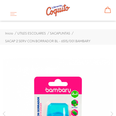
Inicio
UTILES ESCOLARES
SACAPUNTAS
SACAP 2 SERV CON BORRADOR BL - 6515/001 BAMBARY
¡DISPONIBLE SÓLO EN INTERNET!
SACAP 2 SERV CON
BORRADOR BL - 6515/001
BAMBARY
$ 1,54