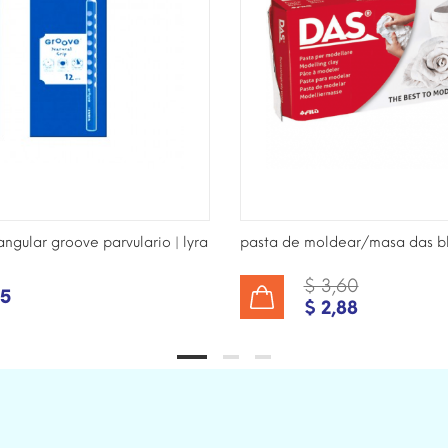
iangular groove parvulario | lyra
pasta de moldear/masa das b
$ 3,60
85
$ 2,88
AÑADIR AL CARRITO