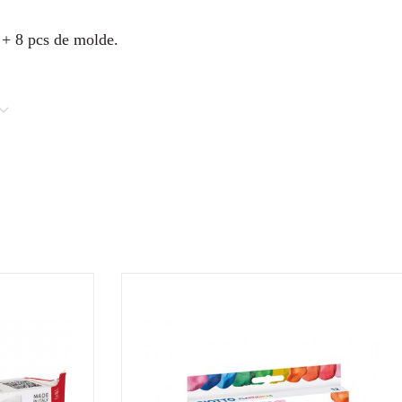
s + 8 pcs de molde.
T!
¡DISPONIBLE SÓLO EN INTERNET!