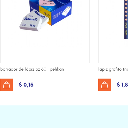
borrador de lápiz pz 60 | pelikan
lápiz grafito tr
$ 0,15
$ 1,
AÑADIR AL CARRITO
AÑADIR AL CARRITO