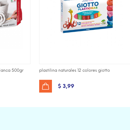
lanca 500gr
plastilina naturales 12 colores giotto
$ 3,99
AÑADIR AL CARRITO