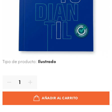
Código de producto:
9789942713780
Marca:
LNS
Tipo de producto:
Ilustrado
AÑADIR AL CARRITO