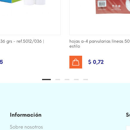
6 grs - ref.5012/036 |
hojas a-4 parvularias líneas 5
estilo
25
$ 0,72
AÑADIR AL CARRITO
Información
S
Sobre nosotros