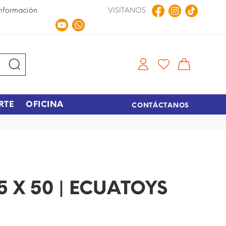
nformación
VISÍTANOS
Compra en Línea
Tiempo de entrega de 48 hora
RTE
OFICINA
CONTÁCTANOS
 X 50 | ECUATOYS