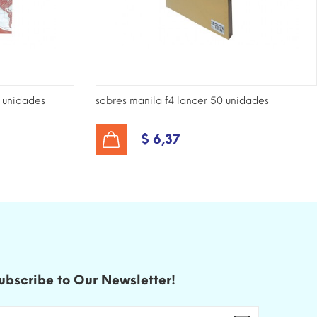
0 unidades
sobres manila f4 lancer 50 unidades
$ 6,37
AÑADIR AL CARRITO
ubscribe to Our Newsletter!