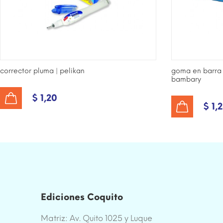
corrector pluma | pelikan
goma en barra 3
bambary
$ 1,20
AÑADIR AL CARRITO
$ 1,
AÑADIR AL CARRITO
Ediciones Coquito
Matriz: Av. Quito 1025 y Luque