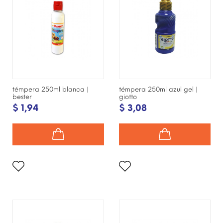
témpera 250ml blanca |
témpera 250ml azul gel |
bester
giotto
$ 1,94
$ 3,08
¡DISPONIBLE SÓLO EN
¡DISPONIBLE SÓLO EN
INTERNET!
INTERNET!