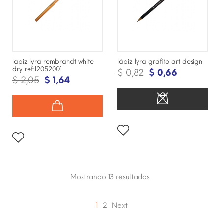
lapiz lyra rembrandt white
lápiz lyra grafito art design
dry ref:l2052001
$ 0,82
$ 0,66
$ 2,05
$ 1,64
Mostrando 13
resultados
1
2
Next