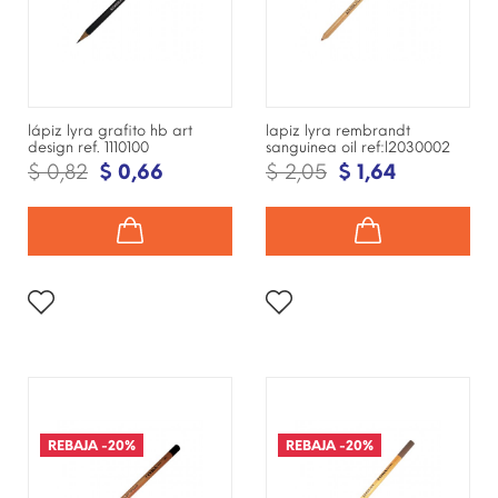
lápiz lyra grafito hb art
lapiz lyra rembrandt
design ref. 1110100
sanguinea oil ref:l2030002
$ 0,82
$ 0,66
$ 2,05
$ 1,64
¡DISPONIBLE SÓLO EN
¡DISPONIBLE SÓLO EN
INTERNET!
INTERNET!
REBAJA
-20%
REBAJA
-20%