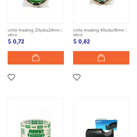
cinta masking 20ydsx24mm |
cinta masking 40ydsx18mm |
abro
abro
$ 0,72
$ 0,82
¡DISPONIBLE SÓLO EN
INTERNET!