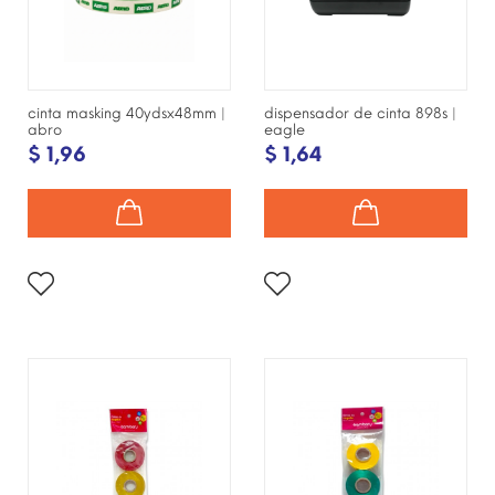
cinta masking 40ydsx48mm |
dispensador de cinta 898s |
abro
eagle
$ 1,96
$ 1,64