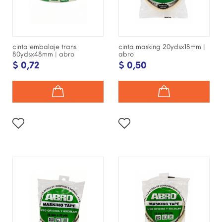
cinta embalaje trans
cinta masking 20ydsx18mm |
80ydsx48mm | abro
abro
$ 0,72
$ 0,50
¡DISPONIBLE SÓLO EN
¡DISPONIBLE SÓLO EN
INTERNET!
INTERNET!