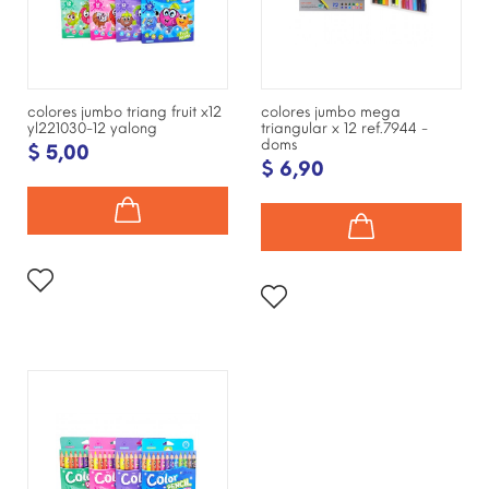
colores jumbo triang fruit x12
colores jumbo mega
yl221030-12 yalong
triangular x 12 ref.7944 -
doms
$ 5,00
$ 6,90
¡DISPONIBLE SÓLO EN
INTERNET!