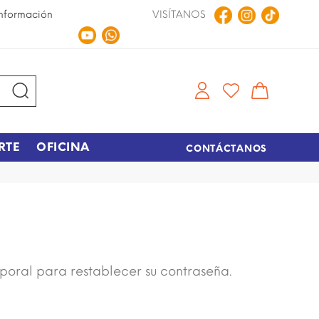
nformación
VISÍTANOS
Compra en Línea
Tiempo de entrega de 48 hora
RTE
OFICINA
CONTÁCTANOS
mporal para restablecer su contraseña.